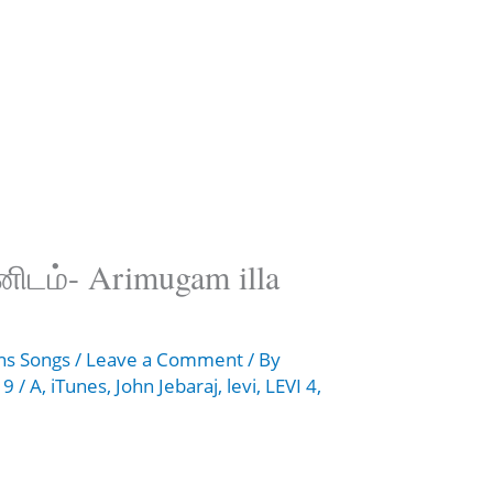
ிடம்- Arimugam illa
ans Songs
/
Leave a Comment
/ By
019
/
A
,
iTunes
,
John Jebaraj
,
levi
,
LEVI 4
,