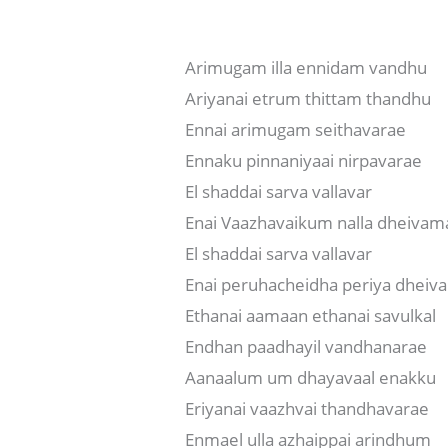
Arimugam illa ennidam vandhu
Ariyanai etrum thittam thandhu
Ennai arimugam seithavarae
Ennaku pinnaniyaai nirpavarae
El shaddai sarva vallavar
Enai Vaazhavaikum nalla dheivam
El shaddai sarva vallavar
Enai peruhacheidha periya dhei
Ethanai aamaan ethanai savulkal
Endhan paadhayil vandhanarae
Aanaalum um dhayavaal enakku
Eriyanai vaazhvai thandhavarae
Enmael ulla azhaippai arindhum