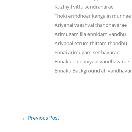
Kuzhiyil vittu sendranarae
Thoki erindhoar kangalin munnae
Ariyanai vaazhvai thandhavarae
Arimugam illa ennidam vandhu
Ariyanai etrum thittam thandhu
Ennai arimugam seithavarae
Ennaku pinnaniyaai vandhavarae
Ennaku Background ah vandhava
←
Previous Post