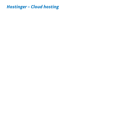
Hostinger – Cloud hosting
e
s