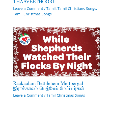
THAAVEETHOORIL
Leave a Comment
/
Tamil
,
Tamil Christians Songs
,
Tamil Christmas Songs
Raakaalam Bethlehem Meitpergal –
இராக்காலம் பெத்லேம் மேய்ப்பர்கள்
Leave a Comment
/
Tamil Christmas Songs