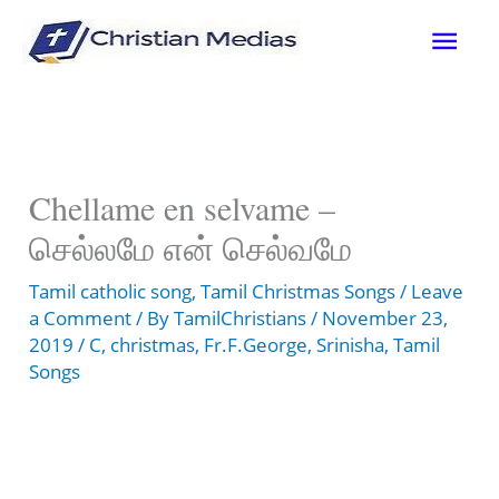
Skip
Mai
to
content
Men
Chellame en selvame –
செல்லமே என் செல்வமே
Tamil catholic song
,
Tamil Christmas Songs
/
Leave
a Comment
/ By
TamilChristians
/
November 23,
2019
/
C
,
christmas
,
Fr.F.George
,
Srinisha
,
Tamil
Songs