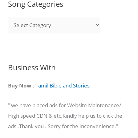
Song Categories
S
o
n
g
C
Business With
a
t
Buy Now
:
Tamil Bible and Stories
e
” we have placed ads for Website Maintenance/
g
High speed CDN & etc.Kindly help us to click the
o
ads .Thank you . Sorry for the Inconvenience.”
r
i