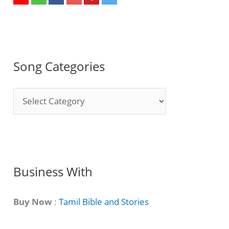
Song Categories
S
o
n
g
C
Business With
a
t
Buy Now
:
Tamil Bible and Stories
e