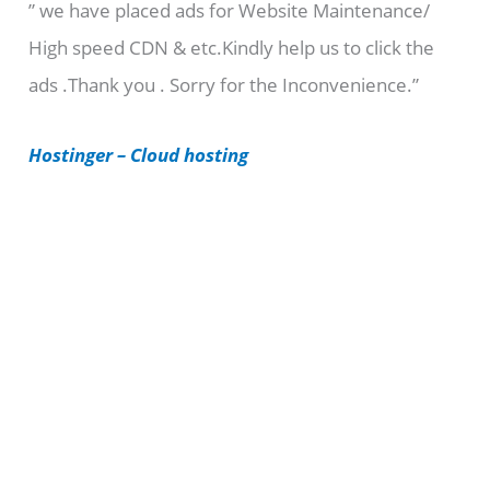
” we have placed ads for Website Maintenance/
g
High speed CDN & etc.Kindly help us to click the
o
ads .Thank you . Sorry for the Inconvenience.”
r
i
Hostinger – Cloud hosting
e
s