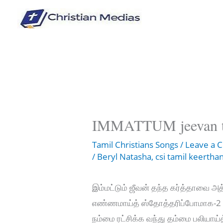
Skip
to
content
IMMATTUM jeevan th
Tamil Christians Songs
/
Leave a
/
Beryl Natasha
,
csi tamil keerthan
இம்மட்டும் ஜீவன் தந்த கர்த்தாவை அத
எண்ணமாய்த் ஸ்தோத்தரிப்போமாக-2
நம்மை ரட்சிக்க வந்து தம்மை பலியாய்த