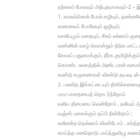
நற்சுகம் மேவவும் அற்புதமாகவும்-2 – இ
1. காலம்சொல் போல் கழியும், தண்ணீரை
கனாவைப் போலேயும் ஒழியும்;
வாலிபமும் மறையும், சீலம் எல்லாம் குறை
மண்னின் வாழ் வொன்றும் நிற்க மாட்ட
கோலப் பதுமைக்கும், நீர்க குமிழிக்கும
கொண்ட உலகத்தில் அண்டபரன் எமைக
கண்டு கருணைகள் விண்டு தயவுடன்-இ
2. பலவித இக்கட்டையும் திகில்களையு
பரம பாதையைத் தொடர்ந்தோம்
வலிய தீமையை வென்றோம் , நலியும்
வஞ்சர் பகைக்கும் தப்பி நின்றோம் ;
கலிஎன்ற தெல்லாம் விண்டோம் , கர்த்
காய்ந்த மனதொடு பாய்ந்துவிழு கணம