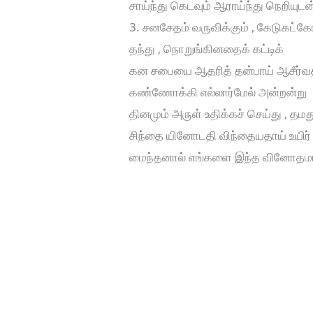
சாய்ந்து கெடவும் ஆராய்ந்து நெறியுடன
3. சனசேதம் வருவிக்கும் , கேடுகட்கோர
தந்து , நொறுங்கினதைக் கட்டிக்
கன சபையை ஆதரித் தன்பாய் ஆசீர்வத
கண்ணோக்கி எல்லார்மேல் அன்றன்று
தினமும் அருள் உதிக்கச் செய்து , தம
சிந்தை யினோடதி விந்தையதாய் உயிர்
மைந்தனால் எங்களை இந்த வினோதமாய