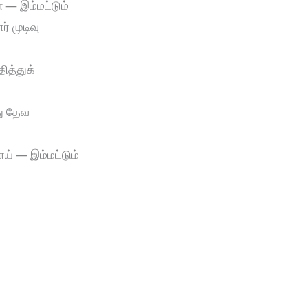
் — இம்மட்டும்
் முடிவு
ித்துக்
து தேவ
் — இம்மட்டும்