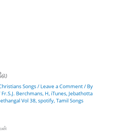
லே
Christians Songs
/
Leave a Comment
/ By
/
Fr.S.J. Berchmans
,
H
,
iTunes
,
Jebathotta
eethangal Vol 38
,
spotify
,
Tamil Songs
ேன்