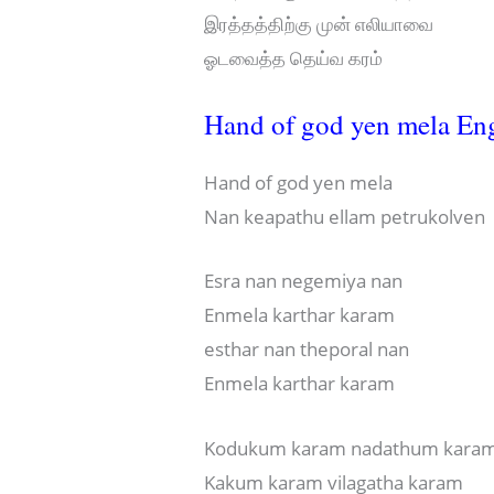
இரத்தத்திற்கு முன் எலியாவை
ஓடவைத்த தெய்வ கரம்
Hand of god yen mela En
Hand of god yen mela
Nan keapathu ellam petrukolven
Esra nan negemiya nan
Enmela karthar karam
esthar nan theporal nan
Enmela karthar karam
Kodukum karam nadathum kara
Kakum karam vilagatha karam