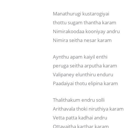
Manathurugi kustarogiyai
thottu sugam thantha karam
Nimirakoodaa kooniyay andru
Nimira seitha nesar karam
Aynthu apam kaiyil enthi
peruga seitha arputha karam
Valipaney elunthiru enduru
Paadaiyai thotu elipina karam
Thalithakum endru solli
Arithavala thoki niruthiya karam
Vetta patta kadhai andru
Ottavaitha karthar karam