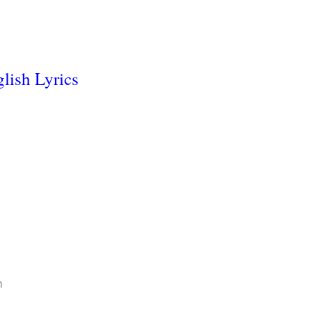
glish Lyrics
m