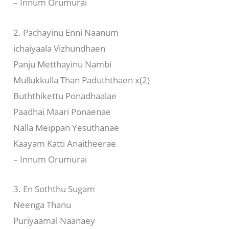
– Innum Orumurai
2. Pachayinu Enni Naanum
ichaiyaala Vizhundhaen
Panju Metthayinu Nambi
Mullukkulla Than Paduththaen x(2)
Buththikettu Ponadhaalae
Paadhai Maari Ponaenae
Nalla Meippan Yesuthanae
Kaayam Katti Anaitheerae
– Innum Orumurai
3. En Soththu Sugam
Neenga Thanu
Puriyaamal Naanaey