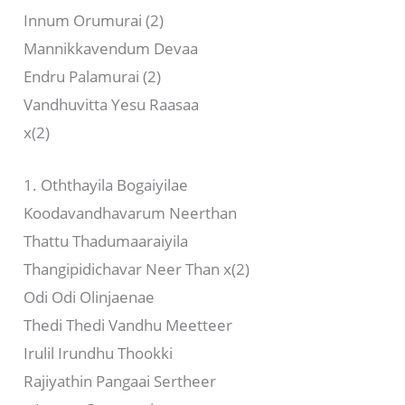
Innum Orumurai (2)
Mannikkavendum Devaa
Endru Palamurai (2)
Vandhuvitta Yesu Raasaa
x(2)
1. Oththayila Bogaiyilae
Koodavandhavarum Neerthan
Thattu Thadumaaraiyila
Thangipidichavar Neer Than x(2)
Odi Odi Olinjaenae
Thedi Thedi Vandhu Meetteer
Irulil Irundhu Thookki
Rajiyathin Pangaai Sertheer