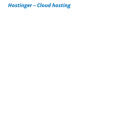
Hostinger – Cloud hosting
e
s