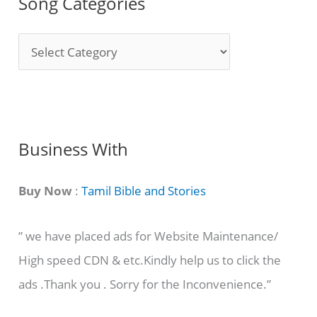
Song Categories
S
o
n
g
C
Business With
a
t
Buy Now
:
Tamil Bible and Stories
e
” we have placed ads for Website Maintenance/
g
High speed CDN & etc.Kindly help us to click the
o
ads .Thank you . Sorry for the Inconvenience.”
r
i