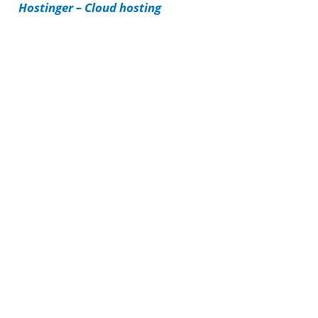
Hostinger – Cloud hosting
e
s