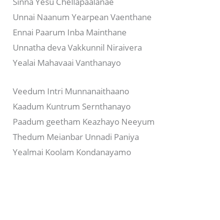
Sinna Yesu Chellapaalanae
Unnai Naanum Yearpean Vaenthane
Ennai Paarum Inba Mainthane
Unnatha deva Vakkunnil Niraivera
Yealai Mahavaai Vanthanayo
Veedum Intri Munnanaithaano
Kaadum Kuntrum Sernthanayo
Paadum geetham Keazhayo Neeyum
Thedum Meianbar Unnadi Paniya
Yealmai Koolam Kondanayamo