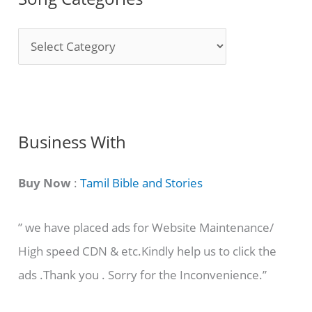
S
o
n
g
C
Business With
a
t
Buy Now
:
Tamil Bible and Stories
e
” we have placed ads for Website Maintenance/
g
High speed CDN & etc.Kindly help us to click the
o
ads .Thank you . Sorry for the Inconvenience.”
r
i