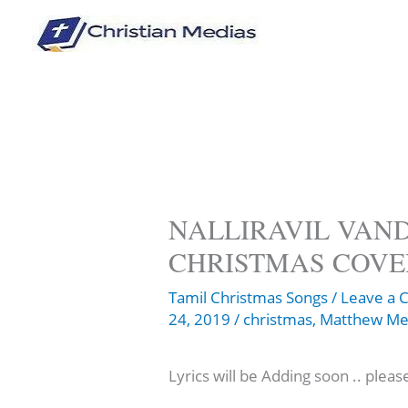
Skip
to
content
NALLIRAVIL VAN
CHRISTMAS COVE
Tamil Christmas Songs
/
Leave a
24, 2019
/
christmas
,
Matthew Me
Lyrics will be Adding soon .. please