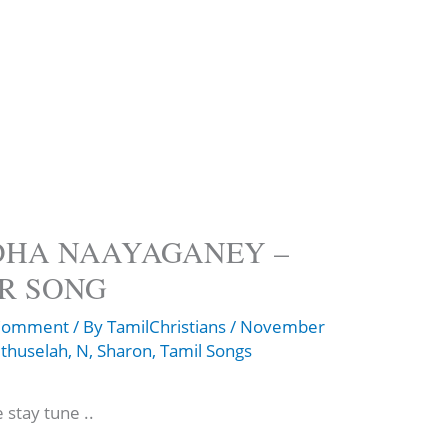
DHA NAAYAGANEY –
R SONG
 Comment
/ By
TamilChristians
/
November
thuselah
,
N
,
Sharon
,
Tamil Songs
 stay tune ..