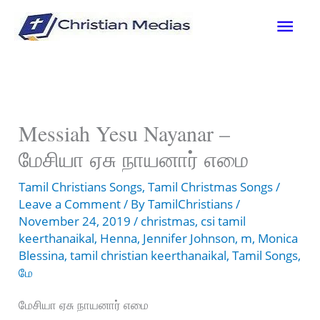
Skip
Mai
to
content
Men
Messiah Yesu Nayanar –
மேசியா ஏசு நாயனார் எமை
Tamil Christians Songs
,
Tamil Christmas Songs
/
Leave a Comment
/ By
TamilChristians
/
November 24, 2019
/
christmas
,
csi tamil
keerthanaikal
,
Henna
,
Jennifer Johnson
,
m
,
Monica
Blessina
,
tamil christian keerthanaikal
,
Tamil Songs
,
மே
மேசியா ஏசு நாயனார் எமை