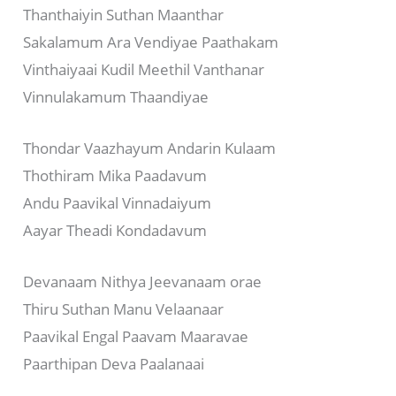
Thanthaiyin Suthan Maanthar
Sakalamum Ara Vendiyae Paathakam
Vinthaiyaai Kudil Meethil Vanthanar
Vinnulakamum Thaandiyae
Thondar Vaazhayum Andarin Kulaam
Thothiram Mika Paadavum
Andu Paavikal Vinnadaiyum
Aayar Theadi Kondadavum
Devanaam Nithya Jeevanaam orae
Thiru Suthan Manu Velaanaar
Paavikal Engal Paavam Maaravae
Paarthipan Deva Paalanaai