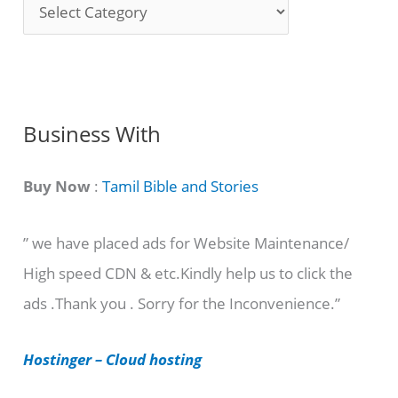
S
o
n
g
C
Business With
a
t
Buy Now
:
Tamil Bible and Stories
e
” we have placed ads for Website Maintenance/
g
High speed CDN & etc.Kindly help us to click the
o
ads .Thank you . Sorry for the Inconvenience.”
r
i
Hostinger – Cloud hosting
e
s