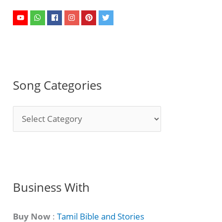
Song Categories
S
o
n
g
C
Business With
a
t
Buy Now
:
Tamil Bible and Stories