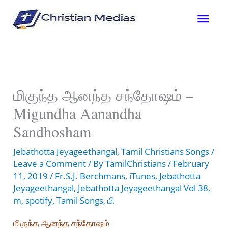
Skip
Mai
to
content
Men
மிகுந்த ஆனந்த சந்தோஷம் –
Migundha Aanandha
Sandhosham
Jebathotta Jeyageethangal
,
Tamil Christians Songs
/
Leave a Comment
/ By
TamilChristians
/
February
11, 2019
/
Fr.S.J. Berchmans
,
iTunes
,
Jebathotta
Jeyageethangal
,
Jebathotta Jeyageethangal Vol 38
,
m
,
spotify
,
Tamil Songs
,
மி
மிகுந்த ஆனந்த சந்தோஷம்