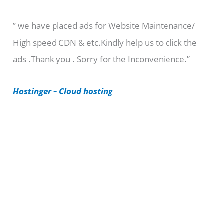
e
” we have placed ads for Website Maintenance/
g
High speed CDN & etc.Kindly help us to click the
o
ads .Thank you . Sorry for the Inconvenience.”
r
i
Hostinger – Cloud hosting
e
s