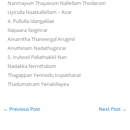
Nanmayum Thayavum Nallellam Thodarum
Uyirulla Naatkallellam – Avar
4. Pullulla Idangalilae
Ilaipaara Seiginrar
Amarntha Thaneergal Aruginil
Anuthinam Nadathuginrar
5. Irulsool Pallathakkil Nan
Nadakka Nernthalum
Thagappan Yennodu Irupathanal
Thadumatram Yenakillayea
←
Previous Post
Next Post
→