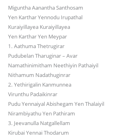
Miguntha Aanantha Santhosam
Yen Karthar Yennodu Irupathal
Kuraiyillayea Kuraiyillayea
Yen Karthar Yen Meypar
1. Aathuma Thetrugirar
Pudubelan Tharuginar – Avar
Namathinimitham Neethiyin Pathaiyil
Nithamum Nadathuginrar
2. Yethirigalin Kanmunnea
Virunthu Padaikinrar
Pudu Yennaiyal Abishegam Yen Thalaiyil
Nirambiyathu Yen Pathiram
3. Jeevanulla Natgallellam
Kirubai Yennai Thodarum