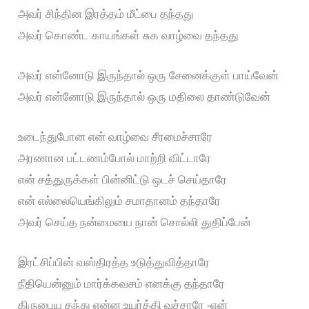
அவர் சிந்தின இரத்தம் மீட்பை தந்தது
அவர் கொண்ட காயங்கள் சுக வாழ்வை தந்தது
அவர் என்னோடு இருந்தால் ஒரு சேனைக்குள் பாய்வேன்
அவர் என்னோடு இருந்தால் ஒரு மதிலை தாண்டுவேன்
உடைந்துபோன என் வாழ்வை சீரமைச்சாரே
அரணான பட்டணம்போல் மாற்றி விட்டாரே
என் சத்துருக்கள் பின்னிட்டு ஒடச் செய்தாரே
என் எல்லையெங்கிலும் சமாதானம் தந்தாரே
அவர் செய்த நன்மையை நான் சொல்லி துதிப்பேன்
இரட்சிப்பின் வஸ்திரத்த உடுத்துவித்தாரே
நீதியென்னும் மார்க்கவசம் எனக்கு தந்தாரே
கிருபைய தந்து என்ன உயர்த்தி வச்சாரே -என்