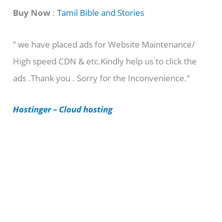
t
Buy Now
:
Tamil Bible and Stories
e
” we have placed ads for Website Maintenance/
g
High speed CDN & etc.Kindly help us to click the
o
ads .Thank you . Sorry for the Inconvenience.”
r
i
Hostinger – Cloud hosting
e
s