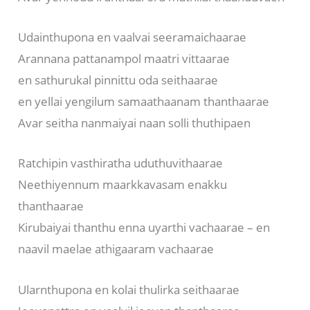
Udainthupona en vaalvai seeramaichaarae
Arannana pattanampol maatri vittaarae
en sathurukal pinnittu oda seithaarae
en yellai yengilum samaathaanam thanthaarae
Avar seitha nanmaiyai naan solli thuthipaen
Ratchipin vasthiratha uduthuvithaarae
Neethiyennum maarkkavasam enakku
thanthaarae
Kirubaiyai thanthu enna uyarthi vachaarae – en
naavil maelae athigaaram vachaarae
Ularnthupona en kolai thulirka seithaarae