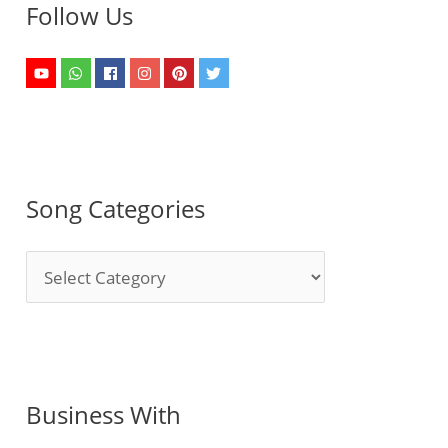
Follow Us
Song Categories
S
o
n
g
C
Business With
a