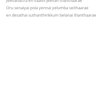
Jeevanattra en vaalvil jeevan thanthaarae
Oru senaiyai pola yennai yelumba seithaarae
en desathai suthanthirikkum belanai thanthaarae