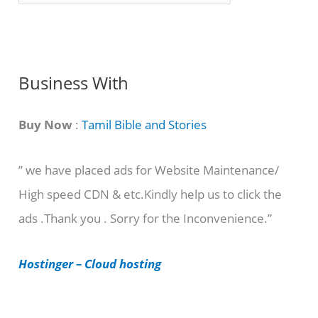
o
n
g
C
Business With
a
t
Buy Now
:
Tamil Bible and Stories
e
” we have placed ads for Website Maintenance/
g
High speed CDN & etc.Kindly help us to click the
o
ads .Thank you . Sorry for the Inconvenience.”
r
i
Hostinger – Cloud hosting
e
s