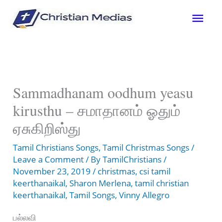
Skip
Mai
to
content
Men
Sammadhanam oodhum yeasu
kirusthu – சமாதானம் ஓதும்
ஏசுகிறிஸ்து
Tamil Christians Songs
,
Tamil Christmas Songs
/
Leave a Comment
/ By
TamilChristians
/
November 23, 2019
/
christmas
,
csi tamil
keerthanaikal
,
Sharon Merlena
,
tamil christian
keerthanaikal
,
Tamil Songs
,
Vinny Allegro
பல்லவி