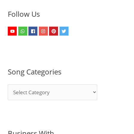
Follow Us
Song Categories
S
o
n
g
C
Business With