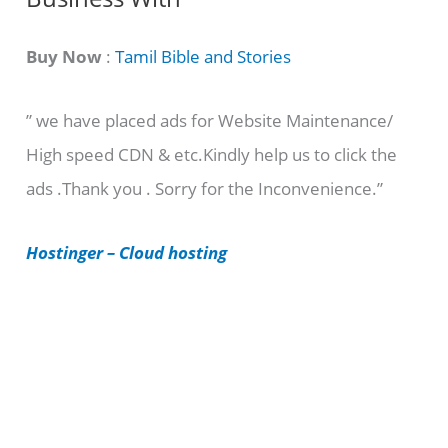
a
t
Buy Now
:
Tamil Bible and Stories
e
” we have placed ads for Website Maintenance/
g
High speed CDN & etc.Kindly help us to click the
o
ads .Thank you . Sorry for the Inconvenience.”
r
i
Hostinger – Cloud hosting
e
s