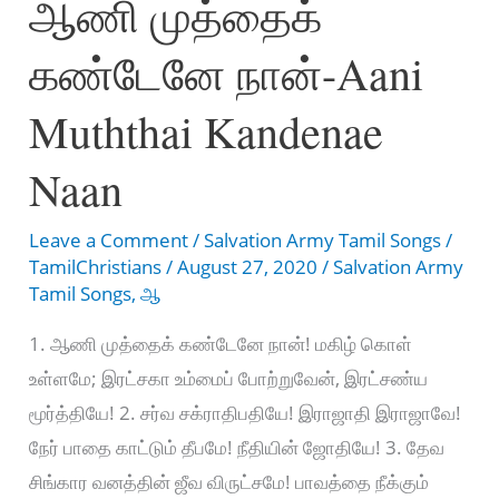
ஆணி முத்தைக்
ஆனந்தப்
கண்டேனே நான்-Aani
பாடல்கள்
பாடிடுவேன்
Muththai Kandenae
Naan
Leave a Comment
/
Salvation Army Tamil Songs
/
TamilChristians
/
August 27, 2020
/
Salvation Army
Tamil Songs
,
ஆ
1. ஆணி முத்தைக் கண்டேனே நான்! மகிழ் கொள்
உள்ளமே; இரட்சகா உம்மைப் போற்றுவேன், இரட்சண்ய
மூர்த்தியே! 2. சர்வ சக்ராதிபதியே! இராஜாதி இராஜாவே!
நேர் பாதை காட்டும் தீபமே! நீதியின் ஜோதியே! 3. தேவ
சிங்கார வனத்தின் ஜீவ விருட்சமே! பாவத்தை நீக்கும்