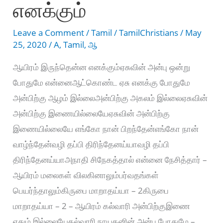
எனக்கும்
Uthikkum
mun
Leave a Comment
/
Tamil
/
TamilChristians
/
May
25, 2020
/
A
,
Tamil
,
ஆ
ஆயிரம் இருந்தென்ன எனக்கும்ஏசுவின் அன்பு ஒன்று
போதுமே என்னைஆட்கொண்ட ஏசு எனக்கு போதுமே
அன்பிற்கு ஆழம் இல்லைஅன்பிற்கு அகலம் இல்லைஏசுவின்
அன்பிற்கு இணையில்லையேஏசுவின் அன்பிற்கு
இணையில்லையே எங்கோ நான் பிறந்தேன்எங்கோ நான்
வாழ்ந்தேன்வழி தப்பி திரிந்தேனய்யாவழி தப்பி
திரிந்தேனய்யாஅநாதி சிநேகத்தால் என்னை நேசித்தார் –
ஆயிரம் மலைகள் விலகினாலும்பர்வதங்கள்
பெயர்ந்தாலும்கிருபை மாறாதய்யா – 2கிருபை
மாறாதய்யா – 2 – ஆயிரம் கல்வாரி அன்பிற்குஇணை
ஏதும் இல்லையேகல்வாரி நாயகனின் அன்பு போதுமே –