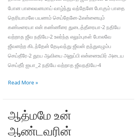
போன பாலைவனமாய் வாழ்ந்து வந்தேனே போகும் பாதை
தெரியாமலே பயணம் செய்தேனே-2என்னையும்
கண்டீரையா என் கண்ணீரை துடைத்தீரையா-2 நதியே
வற்றாத ஜீவ நதியே-2 உலர்ந்த எலும்புகள் போலவே
ஜீவனற்ற கிடந்தேன் தேடிவந்து ஜீவன் தந்துஎழும்ப
செய்தீரே-2 தூய ஆவியை அனுப்பி என்னைஉயிர் அடைய
செய்தீர் ஐயா_2 நதியே வற்றாத ஜீவநதியே-4
ஆவியானவரே
Read More »
எங்கள்
ஆற்றல்
ஆத்மமே உன்
ஆனவரே
ஆண்டவரின்