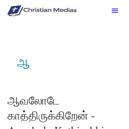
Skip
Mai
to
content
Men
ஆ
ஆவலோடே
காத்திருக்கிறேன் -