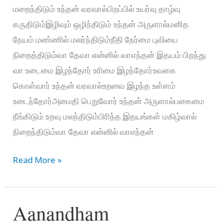
மறைந்திடும் உந்தன் வரவால்பிறப்பில் உயர்வு தாழ்வு
கருதிடும்இழிவும் ஒழிந்திடும் உந்தன் அருளால்மனித
நேயம் மண்ணில் மலர்ந்திடும்நீதி நேர்மை புவியை
நிறைத்திடும்வா தேவா என்னில் வாஎந்தன் இதயம் பிறந்து
வா உடைமை இழந்தோர் உரிமை இழந்தோர்உவகை
கொள்வார் உந்தன் வரவால்உறவை இழந்த உள்ளம்
உடைந்தோர்அமைதி பெறுவோர் உந்தன் அருளால்பகைமை
நீங்கிடும் உறவு மலந்திடும்பிரிந்த இதயங்கள் மகிழ்வால்
நிறைந்திடும்வா தேவா என்னில் வாஎந்தன்
AARAARO
Read More »
AARIRAARO
KANNAE-
Aanandham
ஆராரோ
ஆரிராரோ