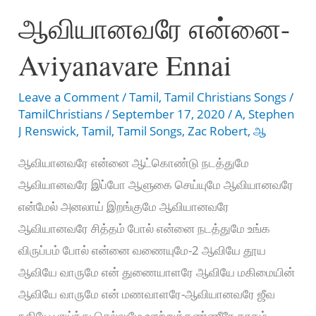
ஆவியானவரே என்னை-
Aaviyanavarae
parisutha
Aviyanavare Ennai
deivame
Leave a Comment
/
Tamil
,
Tamil Christians Songs
/
TamilChristians
/
September 17, 2020
/
A
,
Stephen
J Renswick
,
Tamil
,
Tamil Songs
,
Zac Robert
,
ஆ
ஆவியானவரே என்னை ஆட்கொண்டு நடத்துமே
ஆவியானவரே இப்போ ஆளுகை செய்யுமே ஆவியானவரே
என்மேல் அனலாய் இறங்குமே ஆவியானவரே
ஆவியானவரே சித்தம் போல் என்னை நடத்துமே உங்க
விருப்பம் போல் என்னை வணையுமே-2 ஆவியே தூய
ஆவியே வாருமே என் துணையாளரே ஆவியே மகிமையின்
ஆவியே வாருமே என் மணவாளரே-ஆவியானவரே ஜீவ
நதியே பாய்ந்து செல்லுமே ஊற்றுத்தண்ணீரே தாகம்