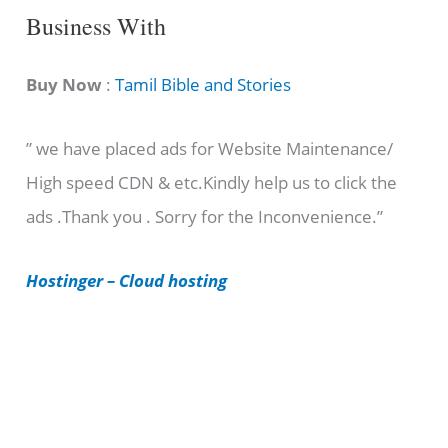
C
Business With
a
t
Buy Now
:
Tamil Bible and Stories
e
” we have placed ads for Website Maintenance/
g
High speed CDN & etc.Kindly help us to click the
o
ads .Thank you . Sorry for the Inconvenience.”
r
i
Hostinger – Cloud hosting
e
s