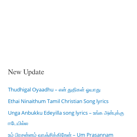
New Update
Thudhigal Oyaadhu – என் துதிகள் ஓயாது
Ethai Ninaithum Tamil Christian Song lyrics
Unga Anbukku Edeyilla song lyrics – உங்க அன்புக்கு
ஈடேயில்ல
உம் பிரசன்னம் வாஞ்சிக்கிறேன் – Um Prasannam