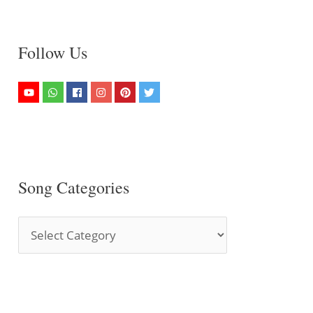
Follow Us
Song Categories
S
o
n
g