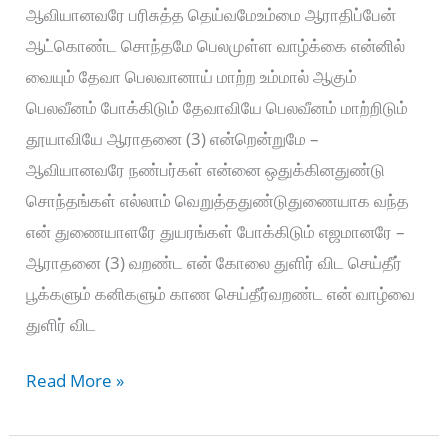
ஆவியானவரே பரிசுத்த தெய்வமேஉம்மை ஆராதிப்பேன்
ஆட்கொண்ட சொந்தமே பெலமுள்ள வாழ்க்கை என்னில்
வையும் தேவா பெலவானாய் மாற்ற உம்மால் ஆகும்
பெலவீனம் போக்கிடும் தேவாவியே பெலவீனம் மாற்றிடும்
தூயாவியே ஆராதனை (3) என்றென்றுமே –
ஆவியானவரே நண்பர்கள் என்னை ஒதுக்கினதுண்டு
சொந்தங்கள் எல்லாம் வெறுத்ததுண்டுதுணையாக வந்த
என் துணையாளரே துயரங்கள் போக்கிடும் எஜமானரே –
ஆராதனை (3) வறண்ட என் கோலை துளிர் விட செய்தீர்
பூக்களும் கனிகளும் காண செய்தீர்வறண்ட என் வாழ்வை
துளிர் விட
ஆவியானவரே
Read More »
பரிசுத்த
தெய்வமே-