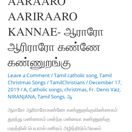
AARAARO
Paramaananthame
AARIRAARO
KANNAE- ஆராரோ
ஆரிராரோ கண்ணே
கண்ணுறங்கு
Leave a Comment
/
Tamil catholic song
,
Tamil
Christmas Songs
/
TamilChristians
/
December 17,
2019
/
A
,
Catholic songs
,
christmas
,
Fr. Denis Vaiz
,
NIRANJANA
,
Tamil Songs
,
ஆ
ஆராரோ ஆரிராரோகண்ணே கண்ணுறங்குவிண்ணகம்
துறந்து மண்ணகம் மலர்ந்த மன்னவா கண்ணுறங்கு
மதத்தின் பெயரால் மனிதம் அழிந்திடும்அவலம்