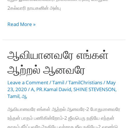
2கல்வாரி நாயகனின் அன்பு
ஆயிரம்
Read More »
இருந்தென்ன
எனக்கும்
ஆவியானவரே எங்கள்
ஆற்றல் ஆனவரே
Leave a Comment
/
Tamil
/
TamilChristians
/
May
23, 2020
/
A
,
PR.Kamal David
,
SHINE STEVENSON
,
Tamil
,
ஆ
ஆவியானவரே எங்கள் ஆற்றல் ஆனவரே-2 போதுமானவரே
உந்தன் பாதம் பணிகின்றோம்-2 ஜீவபெரு நதியே எந்தன்
தாகம் தீர்ப்பவரே-2நதியே வற்றாத ஜீவ நதியே-2 வரண்டு