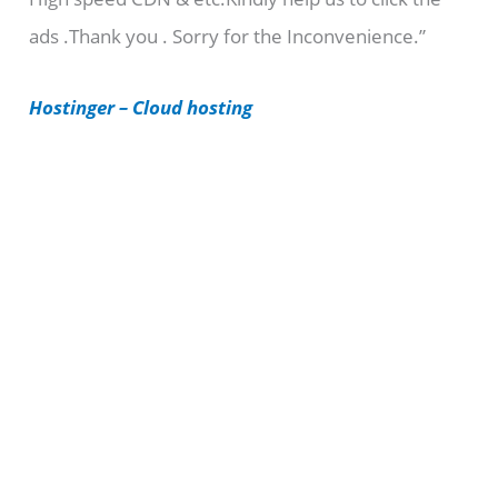
ads .Thank you . Sorry for the Inconvenience.”
r
i
Hostinger – Cloud hosting
e
s