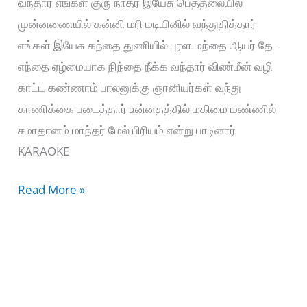
வந்தார் எங்கள் குரு நாதர் இயேசு பெத்தலையில்
முன்னணையில் கன்னி மரி மடியினில் வந்துதித்தார்
எங்கள் இயேசு கந்தை துணியில் புரள மந்தை ஆயர் தேட
எந்தை ஏழ்மையாக நிந்தை நீக்க வந்தார் விண்மீன் வழி
காட்ட கண்ணாம் பாலனுக்கு ஞானியர்கள் வந்து
காணிக்கை படைத்தார் உன்னதத்தில் மகிமை மண்ணில்
சமாதானம் மாந்தர் மேல் பிரியம் என்று பாடினார்
KARAOKE
Vaanam
Read More »
Vittu
Boomi
Vanthaar
–
வானம்