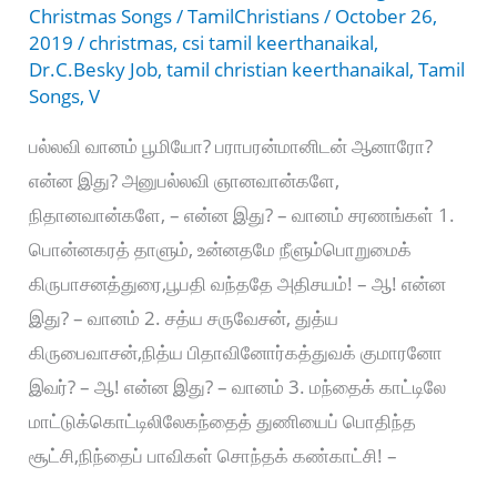
Christmas Songs
/
TamilChristians
/
October 26,
2019
/
christmas
,
csi tamil keerthanaikal
,
Dr.C.Besky Job
,
tamil christian keerthanaikal
,
Tamil
Songs
,
V
பல்லவி வானம் பூமியோ? பராபரன்மானிடன் ஆனாரோ?
என்ன இது? அனுபல்லவி ஞானவான்களே,
நிதானவான்களே, – என்ன இது? – வானம் சரணங்கள் 1.
பொன்னகரத் தாளும், உன்னதமே நீளும்பொறுமைக்
கிருபாசனத்துரை,பூபதி வந்ததே அதிசயம்! – ஆ! என்ன
இது? – வானம் 2. சத்ய சருவேசன், துத்ய
கிருபைவாசன்,நித்ய பிதாவினோர்கத்துவக் குமாரனோ
இவர்? – ஆ! என்ன இது? – வானம் 3. மந்தைக் காட்டிலே
மாட்டுக்கொட்டிலிலேகந்தைத் துணியைப் பொதிந்த
சூட்சி,நிந்தைப் பாவிகள் சொந்தக் கண்காட்சி! –