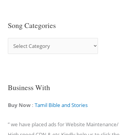
Song Categories
S
o
n
g
C
Business With
a
t
Buy Now
:
Tamil Bible and Stories
e
” we have placed ads for Website Maintenance/
g
High speed CDN & etc.Kindly help us to click the
o