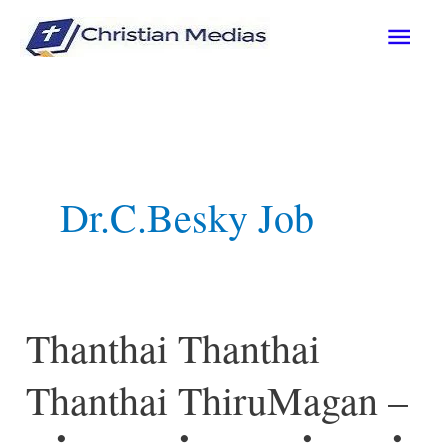
Skip
Mai
to
content
Men
Dr.C.Besky Job
Thanthai Thanthai
Thanthai ThiruMagan –