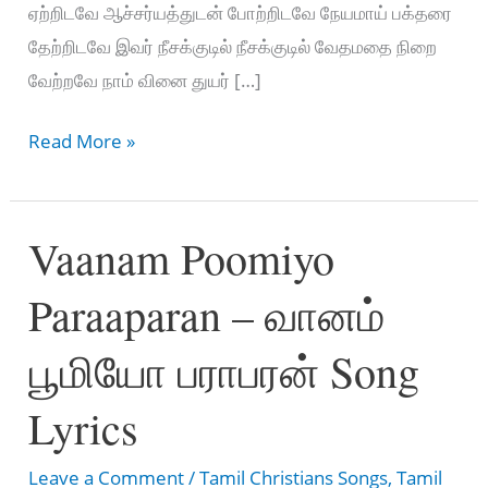
ஏற்றிடவே ஆச்சர்யத்துடன் போற்றிடவே நேயமாய் பக்தரை
தேற்றிடவே இவர் நீசக்குடில் நீசக்குடில் வேதமதை நிறை
வேற்றவே நாம் வினை துயர் […]
Thanthai
Read More »
Thanthai
Thanthai
Vaanam Poomiyo
ThiruMagan
–
Paraaparan – வானம்
தந்தை
தந்தை
பூமியோ பராபரன் Song
தந்தைத்
திருமகன்
Lyrics
Leave a Comment
/
Tamil Christians Songs
,
Tamil