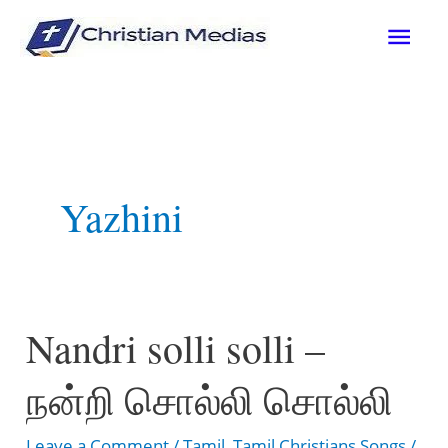
Skip
Mai
to
content
Men
Yazhini
Nandri solli solli –
நன்றி சொல்லி சொல்லி
Leave a Comment
/
Tamil
,
Tamil Christians Songs
/