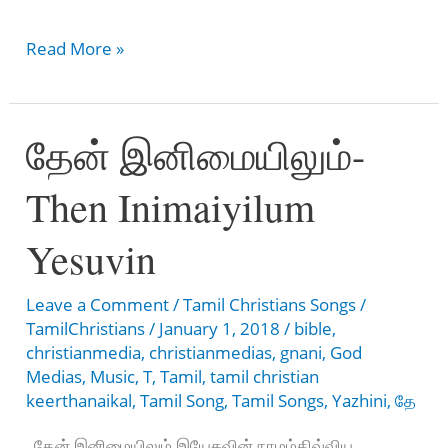
ஸ்தோதிரம்
Read More »
செய்வேனே
இரட்சகனை
தேன் இனிமையிலும்-
-
sthothiram
Then Inimaiyilum
seyvaenae
ratchakanai
Yesuvin
Leave a Comment
/
Tamil Christians Songs
/
TamilChristians
/
January 1, 2018
/
bible
,
christianmedia
,
christianmedias
,
gnani
,
God
Medias
,
Music
,
T
,
Tamil
,
tamil christian
keerthanaikal
,
Tamil Song
,
Tamil Songs
,
Yazhini
,
தே
தேன் இனிமையிலும் இயேசுவின் நாமம்திவ்விய