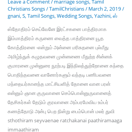
Leave a Comment
/
marriage songs
,
Tamil
6
Christians Songs
/
TamilChristians
/
March 2, 2019
/
gnani
,
S
,
Tamil Songs
,
Wedding Songs
,
Yazhini
,
ஸ்
ஸ்தோதிரம் செய்வேனே இரட்சகனை பாத்திரமாக
இம்மாத்திரம் கருணை வைத்த பாத்திரனை யூத
கோத்திரனை -என்றும் அன்னை மரிசுதனை புல்மீது
அமிழ்ந்துக் கழுதவனை முன்னணை மீதுற்ற சின்னக்
குமாரனை முன்னுரை நூற்படி இந்நிலத்துற்றோனை கந்தை
பொதிந்தவனை வானோர்களும் வந்தடி பணிபவனை
மந்தையர்கானந்த மாட்சியளித் தோனை வான பரன்
என்னும் ஞான குருவானை செம்பொன்னுருவானைத்
தேசிகர்கள் தேடும் குரவானை அம்பரமேவிய உம்பர்
கணத்தோடு அன்பு பெற நின்று பைம்பொன் மலர் துவி
sthothiram seyvaenae ratchakanai paathiramaaga
immaathiram