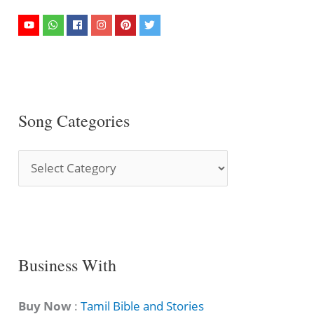
Song Categories
S
o
n
g
C
Business With
a
t
Buy Now
:
Tamil Bible and Stories