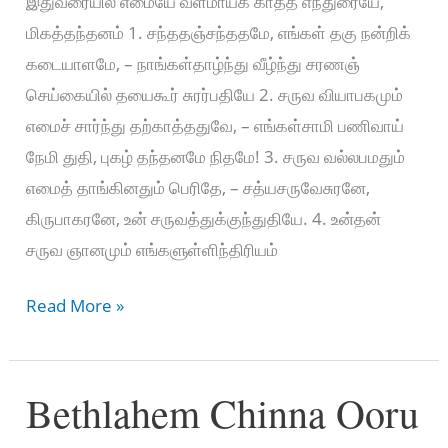
இதுவரையில் எமையே வளமாய்க் காத்த எந்துரையே,
மிகத்தந்தனம் 1. சந்ததஞ்சந்ததமே, எங்கள் தகு நன்றிக்
கடையாளமே, – நாங்கள்தாழ்ந்து வீழ்ந்து சரணஞ்
செய்கையில் தயைகூர் சுரர்பதியே 2. சருவ வியாபகமும்
எமைச் சார்ந்து தற்காத்ததுவே, – எங்கள்சாமி பணிவாய்
நேமி துதி, புகழ் தந்தனமே நிதமே! 3. சருவ வல்லபமதும்
எமைத் தாங்கினதும் பெரிதே, – சத்யசருவேசுரனே,
கிருபாகரனே, உன் சருவத்துக்குந்துதியே. 4. உன்தன்
சருவ ஞானமும் எங்களுள்ளிந்திரியம்
Vanthanam
Read More »
Vanthanamae
–
Bethlahem Chinna Ooru
வந்தனம்
வந்தனமே