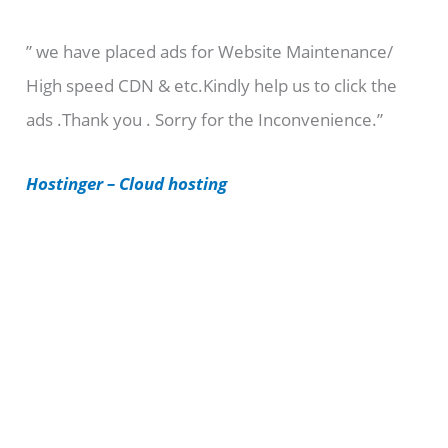
e
” we have placed ads for Website Maintenance/
g
High speed CDN & etc.Kindly help us to click the
o
ads .Thank you . Sorry for the Inconvenience.”
r
i
Hostinger – Cloud hosting
e
s