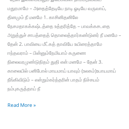
மதுரமாமே – அதைத்தேடியே நாடி ஓடியே வருவாய்,
தினமும் நீ மனமே 1. காசினிதனிலே
நேசமதாகக்கஷ்டத்தை உத்தரித்தே – பாவக்கசடதை
அறுத்துச் சாபத்தைத் தொலைத்தார்கண்டுனர் நீ மனமே –
தேன் 2. பாவியை மீட்கத் தாவியே உயிரைத்தாமே
ஈந்தவராம் – பின்னும்நேமியாம் கருணை
நிலைவரமுண்டுநிதம் துதி என் மனமே – தேன் 3.
காலையில் பனிபோல் மாயமாய் யாவும் (உலகம்)உபாயமாய்
நீங்கிவிடும் – என்றும்கர்த்தரின் பாதம் நிச்சயம்
நம்புகருத்தாய் நீ
தேன்
Read More »
இனிமையிலும்-
Then