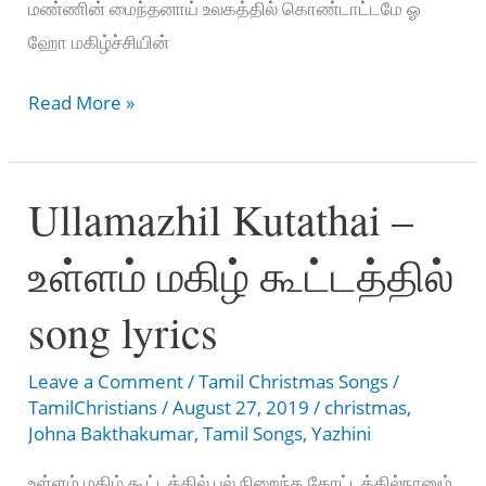
மண்ணின் மைந்தனாய் உலகத்தில் கொண்டாட்டமே ஓ
ஹோ மகிழ்ச்சியின்
Bethlahem
Read More »
Chinna
Ooru
Ullamazhil Kutathai –
Pirandar
–
உள்ளம் மகிழ் கூட்டத்தில்
பெத்லகேம்
சின்ன
song lyrics
ஊரு
Leave a Comment
/
Tamil Christmas Songs
/
TamilChristians
/
August 27, 2019
/
christmas
,
Johna Bakthakumar
,
Tamil Songs
,
Yazhini
உள்ளம் மகிழ் கூட்டத்தில் புல் நிறைந்த தோட்டத்தில்நானும்