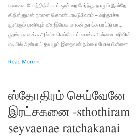
பாலனை போற்றிடுவோம் ஒன்றை சேர்ந்து நாமும் இன்றே
கிறிஸ்துமஸ் நாளை கொண்டாடிடுவோம் – வந்தாச்சு
குளிரும் பணியும் வீச இயேசு பாலன் தூங்க பாட்டு பாடி
தூங்க வைக்க அங்கே செல்வோம் வாங்கஅன்னை மரியின்
மடியில் அன்பாய் தவழும் இறைவன் நம்மை போல பிள்ளை
Vandhaachu
Read More »
Vandhachu
வந்தாச்சு
ஸ்தோதிரம் செய்வேனே
வந்தாச்சு
Tamil
இரட்சகனை -sthothiram
Christmas
Song
seyvaenae ratchakanai
அதிசயம்
Vol-