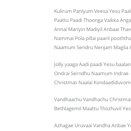
Kulirum Paniyum Veesa Yesu Paa
Paattu Paadi Thoonga Vaikka Anga
Annai Mariyin Madiyil Anbaai Tha
Nammai Pola pillai paaril pooththa
Naamum Sendru Nenjam Magila A
Jolly yaaga Aadi paadi Yesu baala
Ondrai Serndhu Naamum Indrae
Christmas Naalai Kondaadiduvom
Vandhaachu Vandhachu Christma
Bethlagemil Maattu Thozhuvil Ye
Azhagae Uruvaai Vandha Anbae Y