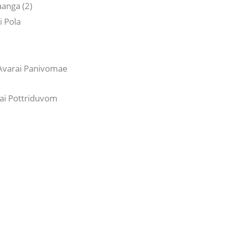
aanga (2)
i Pola
varai Panivomae
nai Pottriduvom
e