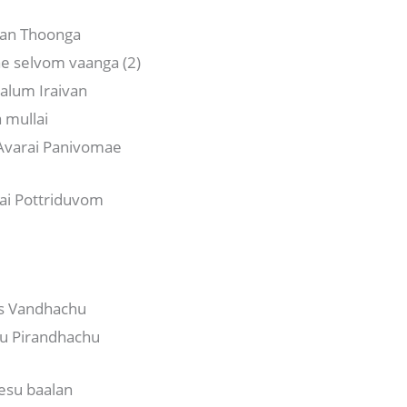
lan Thoonga
e selvom vaanga (2)
valum Iraivan
 mullai
varai Panivomae
nai Pottriduvom
s Vandhachu
su Pirandhachu
esu baalan