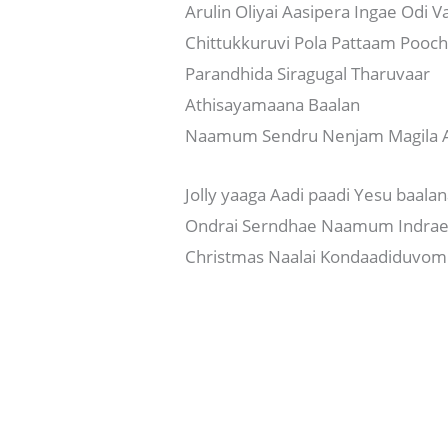
Arulin Oliyai Aasipera Ingae Odi V
Chittukkuruvi Pola Pattaam Pooch
Parandhida Siragugal Tharuvaar
Athisayamaana Baalan
Naamum Sendru Nenjam Magila A
Jolly yaaga Aadi paadi Yesu baala
Ondrai Serndhae Naamum Indra
Christmas Naalai Kondaadiduvom