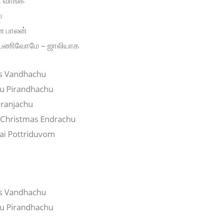
 வாங்க
ல
ன பாலன்
ை பணிவோமே – ஜாலியாக
s Vandhachu
su Pirandhachu
ranjachu
Christmas Endrachu
nai Pottriduvom
e
s Vandhachu
su Pirandhachu