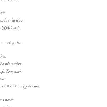
்சு
ுமஸ் என்றாச்சு
ோற்றிடுவோம்
 – வந்தாச்சு
ூங்க
ல்வோம் வாங்க
வழும் இறைவன்
்லை
ை பணிவோமே – ஜாலியாக
ு பாலன்