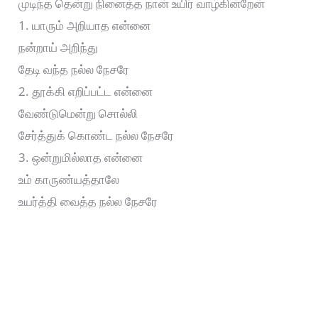
முடிந்த தென்று நினைத்த நான் உயிர் வாழ்கின்றேன்
1. யாரும் அறியாத என்னை
நன்றாய் அறிந்து
தேடி வந்த நல்ல நேசரே
2. தூக்கி எறிப்பட்ட என்னை
வேண்டுமென்று சொல்லி
சேர்த்துக் கொண்ட நல்ல நேசரே
3. ஒன்றுமில்லாத என்னை
உம் காருண்யத்தாலே
உயர்த்தி வைத்த நல்ல நேசரே