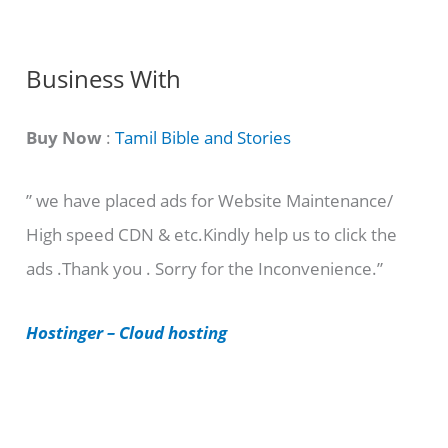
g
C
Business With
a
t
Buy Now
:
Tamil Bible and Stories
e
” we have placed ads for Website Maintenance/
g
High speed CDN & etc.Kindly help us to click the
o
ads .Thank you . Sorry for the Inconvenience.”
r
i
Hostinger – Cloud hosting
e
s