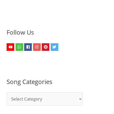
Follow Us
Song Categories
S
o
n