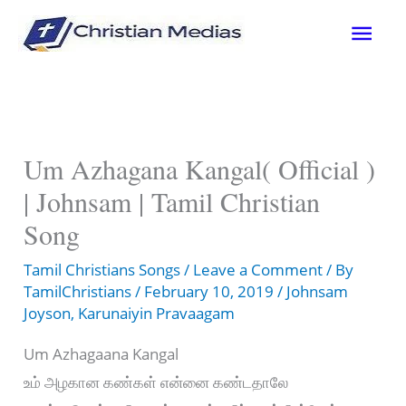
Skip
Mai
to
content
Men
Um Azhagana Kangal( Official )
| Johnsam | Tamil Christian
Song
Tamil Christians Songs
/
Leave a Comment
/ By
TamilChristians
/
February 10, 2019
/
Johnsam
Joyson
,
Karunaiyin Pravaagam
Um Azhagaana Kangal
உம் அழகான கண்கள் என்னை கண்டதாலே