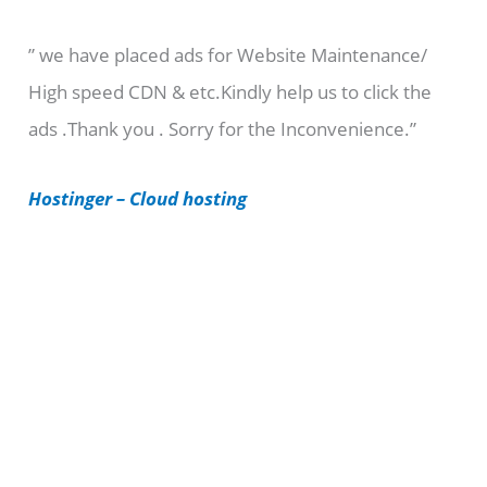
e
” we have placed ads for Website Maintenance/
g
High speed CDN & etc.Kindly help us to click the
o
ads .Thank you . Sorry for the Inconvenience.”
r
i
Hostinger – Cloud hosting
e
s