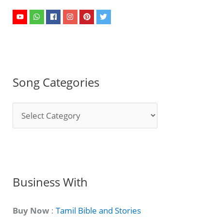
Song Categories
S
o
n
g
C
Business With
a
t
Buy Now
:
Tamil Bible and Stories