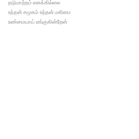
தடுமாற்றம் எனக்கில்லை
உந்தன் சமூகம் உந்தன் மகிமை
உண்மையாய் ஏங்குகின்றேன்