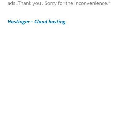
ads .Thank you . Sorry for the Inconvenience.”
r
i
Hostinger – Cloud hosting
e
s