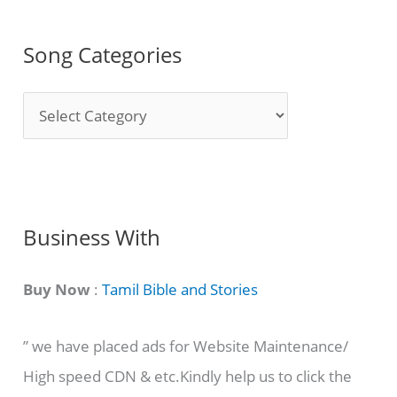
Song Categories
S
o
n
g
C
Business With
a
t
Buy Now
:
Tamil Bible and Stories
e
” we have placed ads for Website Maintenance/
g
High speed CDN & etc.Kindly help us to click the
o