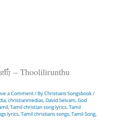
னீர் – Thoolilirunthu
ave a Comment
/ By
Christians Songsbook
/
dia
,
christianmedias
,
David Selvam
,
God
amil
,
Tamil christian song lyrics
,
Tamil
gs lyrics
,
Tamil christians songs
,
Tamil Song
,