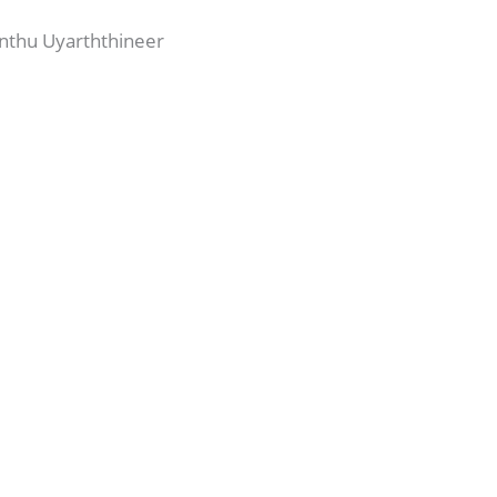
irunthu Uyarththineer