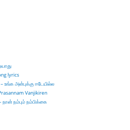
ஓயாது
ng lyrics
– உங்க அன்புக்கு ஈடேயில்ல
 Prasannam Vanjikiren
ான் நம்பும் நம்பிக்கை