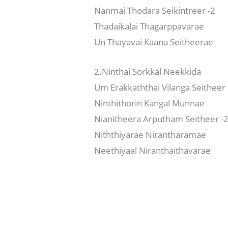
Nanmai Thodara Seikintreer -2
Thadaikalai Thagarppavarae
Un Thayavai Kaana Seitheerae
2.Ninthai Sorkkal Neekkida
Um Erakkaththai Vilanga Seitheer
Ninthithorin Kangal Munnae
Nianitheera Arputham Seitheer -
Niththiyarae Nirantharamae
Neethiyaal Niranthaithavarae