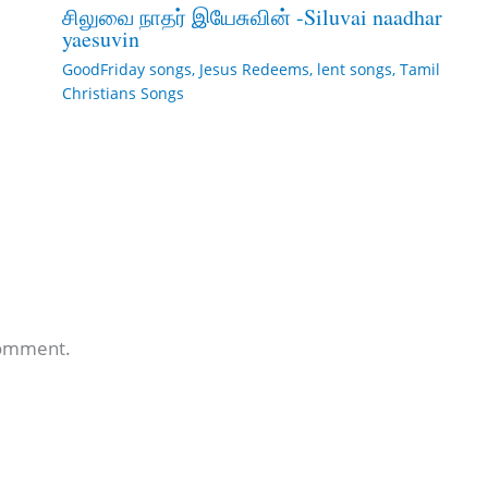
சிலுவை நாதர் இயேசுவின் -Siluvai naadhar
yaesuvin
GoodFriday songs
,
Jesus Redeems
,
lent songs
,
Tamil
Christians Songs
comment.