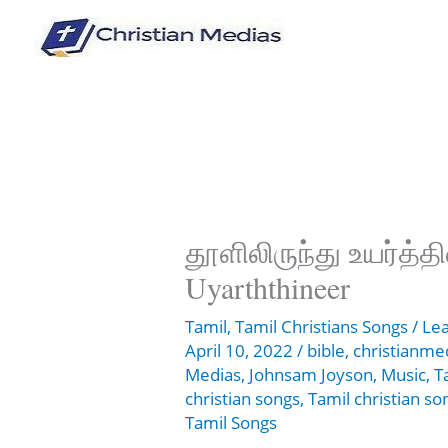
Skip
to
content
தூளிலிருந்து உயர்த்தி
Uyarththineer
Tamil
,
Tamil Christians Songs
/
Le
April 10, 2022
/
bible
,
christianme
Medias
,
Johnsam Joyson
,
Music
,
T
christian songs
,
Tamil christian son
Tamil Songs