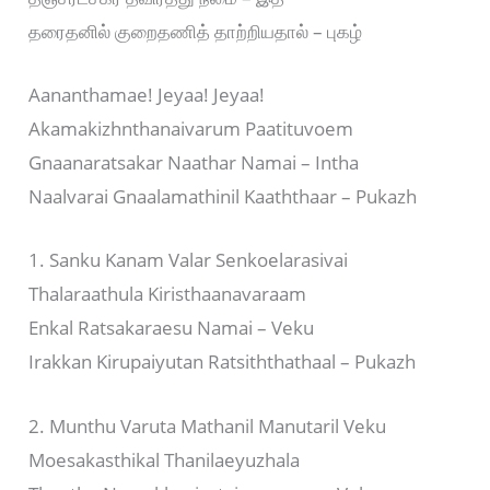
தரைதனில் குறைதணித் தாற்றியதால் – புகழ்
Aananthamae! Jeyaa! Jeyaa!
Akamakizhnthanaivarum Paatituvoem
Gnaanaratsakar Naathar Namai – Intha
Naalvarai Gnaalamathinil Kaaththaar – Pukazh
1. Sanku Kanam Valar Senkoelarasivai
Thalaraathula Kiristhaanavaraam
Enkal Ratsakaraesu Namai – Veku
Irakkan Kirupaiyutan Ratsiththathaal – Pukazh
2. Munthu Varuta Mathanil Manutaril Veku
Moesakasthikal Thanilaeyuzhala