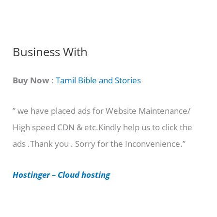
n
g
C
Business With
a
t
Buy Now
:
Tamil Bible and Stories
e
” we have placed ads for Website Maintenance/
g
High speed CDN & etc.Kindly help us to click the
o
ads .Thank you . Sorry for the Inconvenience.”
r
i
Hostinger – Cloud hosting
e
s