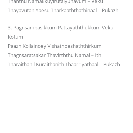
Thanthu Namakkuyirutaiyunavum – Veku
Thayavutan Yaesu Tharkaaththathinaal – Pukazh
3. Pagnsampasikkum Pattayaththukkum Veku
Kotum
Paazh Kollainoey Vishathoeshaththirkum
Thagnsaratsakar Thavirththu Namai – Ith
Tharaithanil Kuraithanith Thaarriyathaal – Pukazh