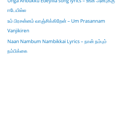
Unga Anbukku Edeyilla song lyrics – உங்க அன்புக்கு
ஈடேயில்ல
உம் பிரசன்னம் வாஞ்சிக்கிறேன் – Um Prasannam
Vanjikiren
Naan Nambum Nambikkai Lyrics – நான் நம்பும்
நம்பிக்கை