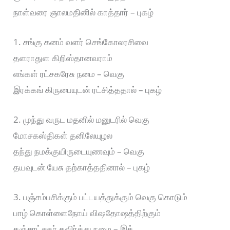
நாள்வரை ஞாலமதினில் காத்தார் – புகழ்
1. சங்கு கனம் வளர் செங்கோலரசிவை
தளராதுள கிறிஸ்தானவராம்
எங்கள் ரட்சகரேசு நமை – வெகு
இரக்கங் கிருபையுடன் ரட்சித்ததால் – புகழ்
2. முந்து வருட மதனில் மனுடரில் வெகு
மோசகஸ்திகள் தனிலேயுழல
தந்து நமக்குயிருடையுணவும் – வெகு
தயவுடன் யேசு தற்காத்ததினால் – புகழ்
3. பஞ்சம்பசிக்கும் பட்டயத்துக்கும் வெகு கொடும்
பாழ் கொள்ளைநோய் விஷதோஷத்திற்கும்
தஞ்சரட்சகர் தவிர்த்து நமை – இத்