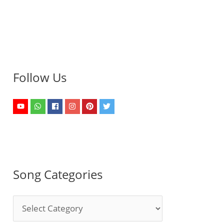
Follow Us
Song Categories
S
o