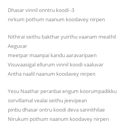
Dhasar vinnil onntru koodi -3
nirkum pothum naanum koodavey nirpen
Nithirai seithu bakthar yuirthu vaanam meathil
Aeguvar
meetpar maanpai kandu aaravaripaen
Visuvaasigal ellurum vinnil koodi vaaluvar
Antha naalil naanum koodavey nirpen
Yesu Naathar peranbai engum koorumpadikku
sorvillamal vealai seithu jeevipean
pinbu dhasar ontru koodi deva sannithilae
Nirukum pothum naanum koodavey nirpen