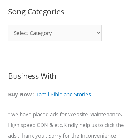
Song Categories
S
o
n
g
C
Business With
a
t
Buy Now
:
Tamil Bible and Stories
e
” we have placed ads for Website Maintenance/
g
High speed CDN & etc.Kindly help us to click the
o
ads .Thank you . Sorry for the Inconvenience.”
r