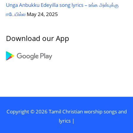
Unga Anbukku Edeyilla song lyrics – உங்க அன்புக்கு
ஈடேயில்ல
May 24, 2025
Download our App
Copyright © 2026
Tamil Christian worship songs and
lyrics
|