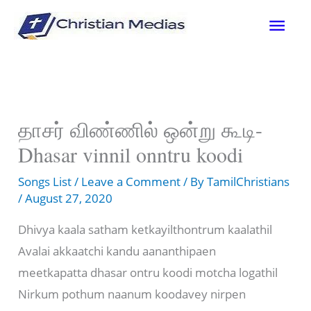
Skip
Mai
to
content
Men
தாசர் விண்ணில் ஒன்று கூடி-
Dhasar vinnil onntru koodi
Songs List
/
Leave a Comment
/ By
TamilChristians
/
August 27, 2020
Dhivya kaala satham ketkayilthontrum kaalathil
Avalai akkaatchi kandu aananthipaen
meetkapatta dhasar ontru koodi motcha logathil
Nirkum pothum naanum koodavey nirpen