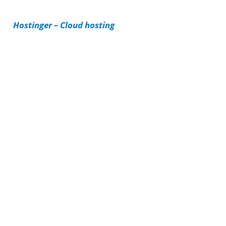
i
Hostinger – Cloud hosting
e
s