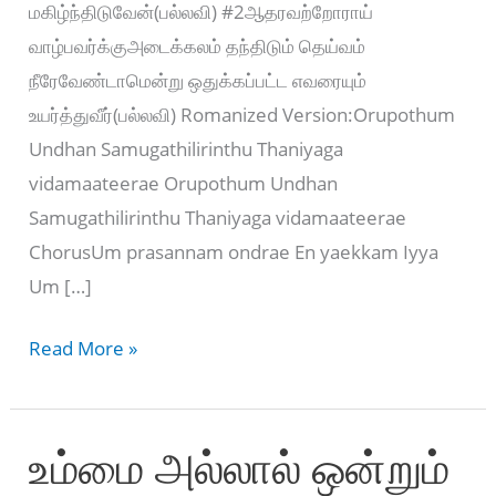
மகிழ்ந்திடுவேன்(பல்லவி) #2ஆதரவற்றோராய்
வாழ்பவர்க்குஅடைக்கலம் தந்திடும் தெய்வம்
நீரேவேண்டாமென்று ஒதுக்கப்பட்ட எவரையும்
உயர்த்துவீர்(பல்லவி) Romanized Version:Orupothum
Undhan Samugathilirinthu Thaniyaga
vidamaateerae Orupothum Undhan
Samugathilirinthu Thaniyaga vidamaateerae
ChorusUm prasannam ondrae En yaekkam Iyya
Um […]
Orupothum
Read More »
Undhan
–
உம்மை அல்லால் ஒன்றும்
ஒருபோதும்
உந்தன்