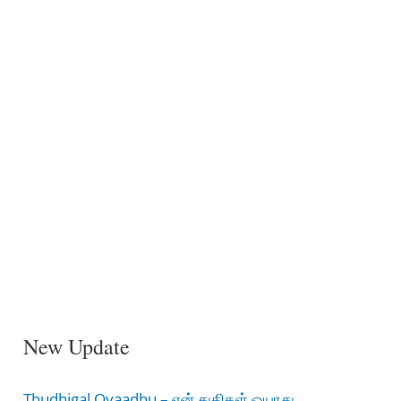
New Update
Thudhigal Oyaadhu – என் துதிகள் ஓயாது