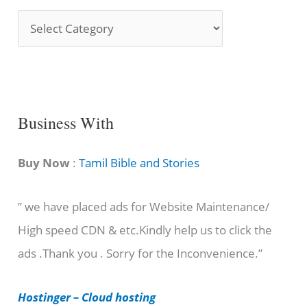
S
o
n
g
C
Business With
a
t
Buy Now
:
Tamil Bible and Stories
e
” we have placed ads for Website Maintenance/
g
High speed CDN & etc.Kindly help us to click the
o
ads .Thank you . Sorry for the Inconvenience.”
r
i
Hostinger – Cloud hosting
e