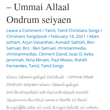
– Ummai Allaal
Ondrum seiyaen
Leave a Comment
/
Tamil
,
Tamil Christians Songs
/
Christians Songsbook
/
February 14, 2021
/
Aben
Jotham
,
Arjun Vasanthan
,
Avinash Sathish
,
Ben
Samuel
,
Bro : Ben Samuel
,
christianmedia
,
christianmedias
,
Clement David
,
Issac D
,
keba
Jeremiah
,
Nina Miriam
,
Paul Moses
,
Rohith
Fernandes
,
Tamil
,
Tamil Songs
உம்மை அல்லால் ஒன்றும் செய்யேன் – Ummai Allaal
Ondrum seiyaen உம்மை அல்லால் ஒன்றும்
செய்யேன்உதவிடும் என் தெய்வமேஉந்தன் கையில்
ஆயுதமாகஉபயோகியும் ஏசையா நேசரே உம் நேசம்
போதும்இயேசுவே உம் பாசம் போதும்அன்பரே உம் மகிமை