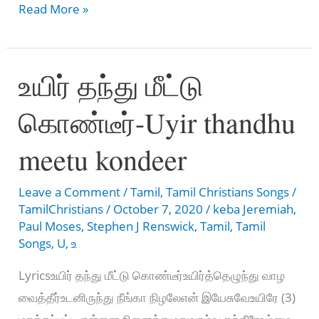
இருள்
Read More »
சூழும்
நேரம்
உயிர் தந்து மீட்டு
ஒளி
மங்கும்-
கொண்டீர்-Uyir thandhu
Irul
Soozhum
meetu kondeer
Nearam
Oli
Leave a Comment
/
Tamil
,
Tamil Christians Songs
/
mangum
TamilChristians
/
October 7, 2020
/
keba Jeremiah
,
Paul Moses
,
Stephen J Renswick
,
Tamil
,
Tamil
Songs
,
U
,
உ
Lyricsஉயிர் தந்து மீட்டு கொண்டீர்உயிர்த்தெழுந்து வாழ
வைத்தீர்உடனிருந்து நீங்கா நிழலேஎன் இயேசுவேஉயிரே (3)