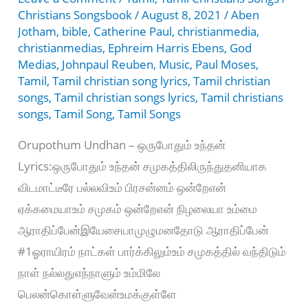
Christians Songsbook
/
August 8, 2021
/
Aben
Jotham
,
bible
,
Catherine Paul
,
christianmedia
,
christianmedias
,
Ephreim Harris Ebens
,
God
Medias
,
Johnpaul Reuben
,
Music
,
Paul Moses
,
Tamil
,
Tamil christian song lyrics
,
Tamil christian
songs
,
Tamil christian songs lyrics
,
Tamil christians
songs
,
Tamil Song
,
Tamil Songs
Orupothum Undhan – ஒருபோதும் உந்தன்
Lyrics:ஒருபோதும் உந்தன் சமுகத்திலிருந்துதனியாக
விடமாட்டீரே பல்லவிஉம் பிரசன்னம் ஒன்றேஎன்
ஏக்கமையாஉம் சமுகம் ஒன்றேஎன் நிழலையா உம்மை
ஆராதிப்பேன்இயேசையாமுழுமனதோடு ஆராதிப்பேன்
#1ஓராயிரம் நாட்கள் பார்க்கிலும்உம் சமுகத்தில் வந்திடும்
நாள் நல்லதுஎந்நாளும் உம்மிலே
பெலன்கொள்ளுவேன்உமக்குள்ளே