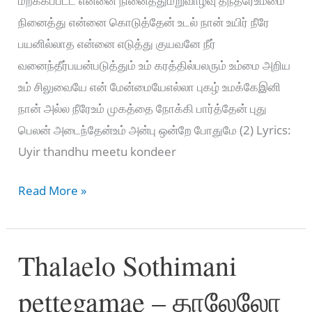
மறக்கப்பட்ட என்னை நினைத்துமறுவாழ்வு தந்தீரேஉம்மை
நினைத்து என்னை கொடுத்தேன் உடல் நான் உயிர் நீரே
பயனில்லாத என்னை எடுத்து குயவனே நீர்
வனைந்தீர்பயன்படுத்தும் உம் கரத்தில்பலரும் உம்மை அறிய
உம் சிலுவையே என் மேன்மையேஎல்லா புகழ் உமக்கேஇனி
நான் அல்ல நீரேஉம் முகத்தை நோக்கி பார்த்தேன் புது
பெலன் அடைந்தேன்உம் அன்பு ஒன்றே போதுமே (2) Lyrics:
Uyir thandhu meetu kondeer
உயிர்
Read More »
தந்து
மீட்டு
Thalaelo Sothimani
கொண்டீர்-
Uyir
pettegamae – தாலேலோ
thandhu