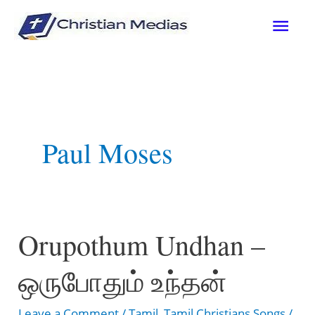
Skip
Mai
to
content
Men
Paul Moses
Orupothum Undhan –
ஒருபோதும் உந்தன்
Leave a Comment
/
Tamil
,
Tamil Christians Songs
/