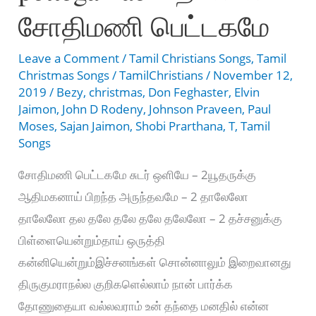
meetu
சோதிமணி பெட்டகமே
kondeer
Leave a Comment
/
Tamil Christians Songs
,
Tamil
Christmas Songs
/
TamilChristians
/
November 12,
2019
/
Bezy
,
christmas
,
Don Feghaster
,
Elvin
Jaimon
,
John D Rodeny
,
Johnson Praveen
,
Paul
Moses
,
Sajan Jaimon
,
Shobi Prarthana
,
T
,
Tamil
Songs
சோதிமணி பெட்டகமே சுடர் ஒளியே – 2யூதருக்கு
ஆதிமகனாய் பிறந்த அருந்தவமே – 2 தாலேலோ
தாலேலோ தல தலே தலே தலே தலேலோ – 2 தச்சனுக்கு
பிள்ளையென்றும்தாய் ஒருத்தி
கன்னியென்றும்இச்சனங்கள் சொன்னாலும் இறைவானது
திருகுமராநல்ல குறிகளெல்லாம் நான் பார்க்க
தோணுதையா வல்லவராம் உன் தந்தை மனதில் என்ன