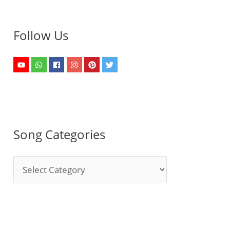
Follow Us
Song Categories
S
o
n
g