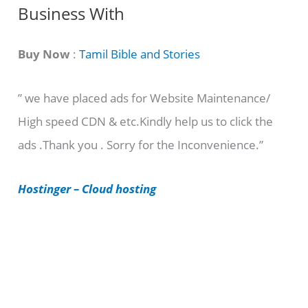
C
Business With
a
t
Buy Now
:
Tamil Bible and Stories
e
” we have placed ads for Website Maintenance/
g
High speed CDN & etc.Kindly help us to click the
o
ads .Thank you . Sorry for the Inconvenience.”
r
i
Hostinger – Cloud hosting
e
s