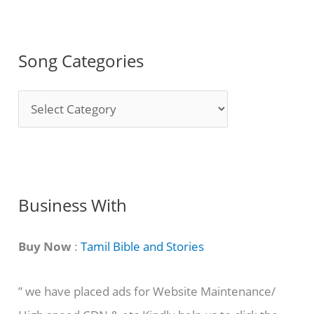
Song Categories
S
o
n
g
C
Business With
a
t
Buy Now
:
Tamil Bible and Stories
e
” we have placed ads for Website Maintenance/
g