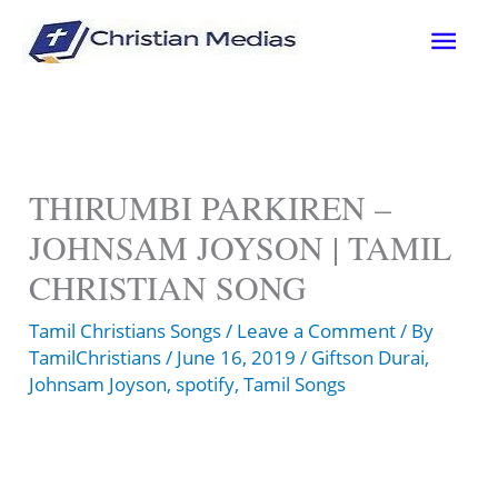
Skip
Mai
to
content
Men
THIRUMBI PARKIREN –
JOHNSAM JOYSON | TAMIL
CHRISTIAN SONG
Tamil Christians Songs
/
Leave a Comment
/ By
TamilChristians
/
June 16, 2019
/
Giftson Durai
,
Johnsam Joyson
,
spotify
,
Tamil Songs