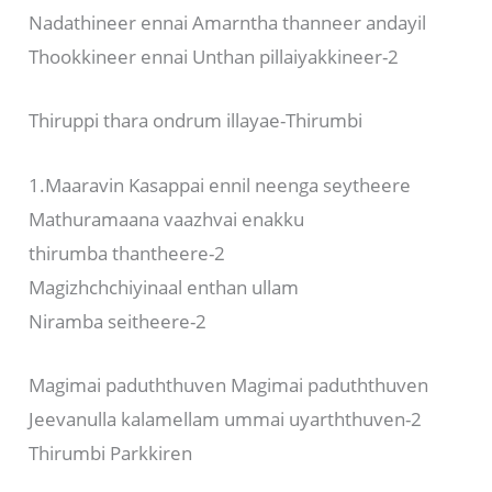
Nadathineer ennai Amarntha thanneer andayil
Thookkineer ennai Unthan pillaiyakkineer-2
Thiruppi thara ondrum illayae-Thirumbi
1.Maaravin Kasappai ennil neenga seytheere
Mathuramaana vaazhvai enakku
thirumba thantheere-2
Magizhchchiyinaal enthan ullam
Niramba seitheere-2
Magimai paduththuven Magimai paduththuven
Jeevanulla kalamellam ummai uyarththuven-2
Thirumbi Parkkiren